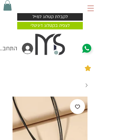
משלוח עד הבית 4-7 ימי עסקים
לקבלת קטלוג למייל
לצפיה בקטלוג דיגיטלי
התחברי