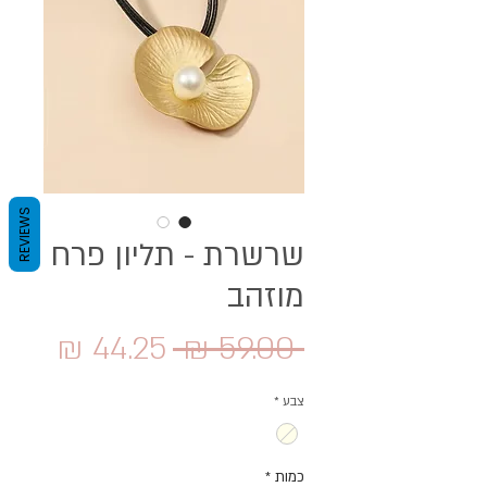
REVIEWS
שרשרת - תליון פרח
מוזהב
מחיר
מחיר
 ‏59.00 ‏₪ 
רגיל
מבצע
צבע
*
כמות
*