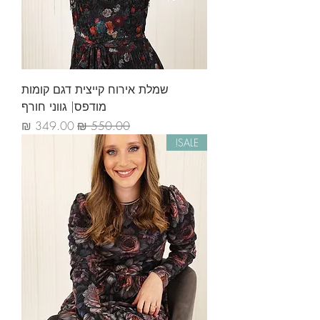
שמלת אירוח קייצית דגם קומות
מודפס| גווני חורף
מחיר רגיל
מחיר מבצע
SALE!