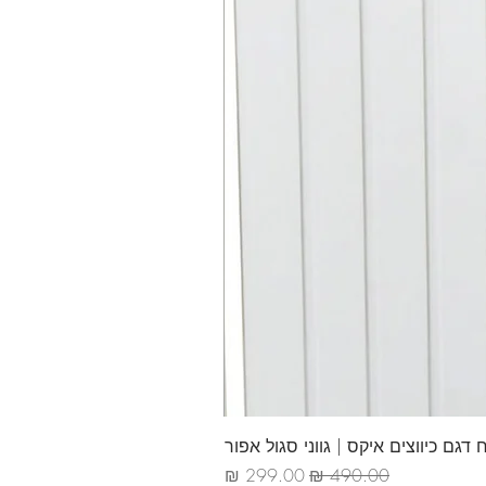
דגם כיווצים איקס | גווני סגול אפור
מחיר רגיל
מחיר מבצע