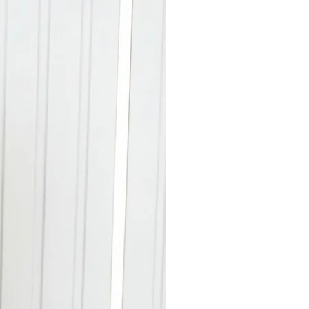
ס"מ
ס"מ
השמלה מותאמת להנקה -