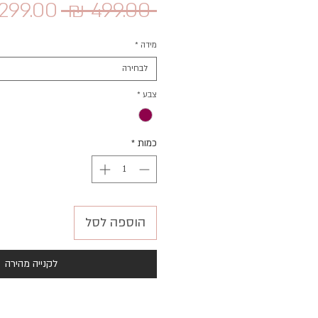
מחיר
 ‏499.00 ‏₪ 
רגיל
מידה
*
לבחירה
צבע
*
כמות
*
הוספה לסל
לקנייה מהירה