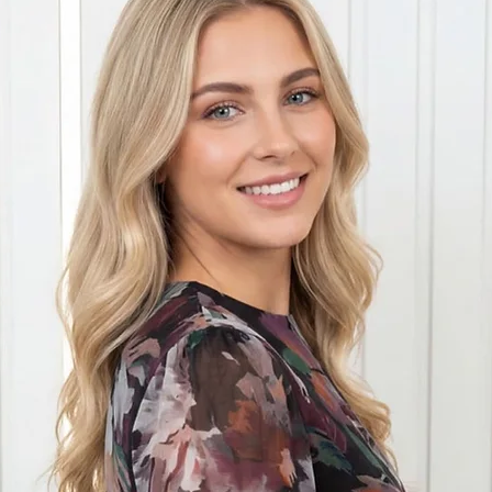
ס"מ
 פטנט חדש ובלעדי