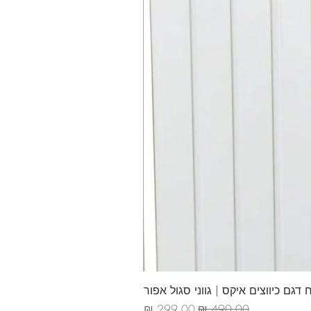
דגם כיווצים איקס | גווני סגול אפור
מחיר רגיל
מחיר מבצע