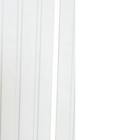
ס"מ
ס"מ
השמלה מותאמת להנקה -