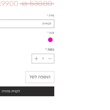
מחיר
 ‏530.00 ‏₪ 
רגיל
מידה
*
לבחירה
צבע
*
כמות
*
הוספה לסל
לקנייה מהירה