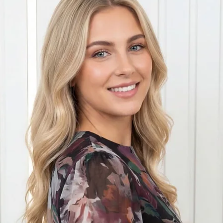
ס"מ
 פטנט חדש ובלעדי