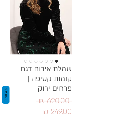
שמלת אירוח דגם
קומות קטיפה |
פרחים ירוק
REVIEWS
מחיר
 ‏620.00 ‏₪ 
מחיר
רגיל