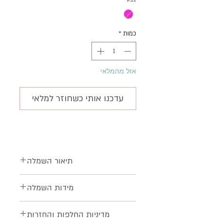
כמות
*
אזל מהמלאי
עדכנו אותי כשחוזר למלאי
תיאור השמלה
שמלת אירוח מושלמת
מידות השמלה
בגיזרת A מחמיאה
השמלה רחבה ומתאימה לכל מצב
מכפלת
אורך
ירכיים
מותן
חזה
מדיניות החלפות והחזרות