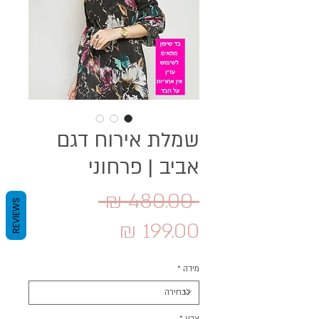
שמלת אירוח דגם
אביב | פרחוני
מחיר
 ‏480.00 ‏₪ 
REVIEWS
מחיר
רגיל
מבצע
מידה
*
צבע
*