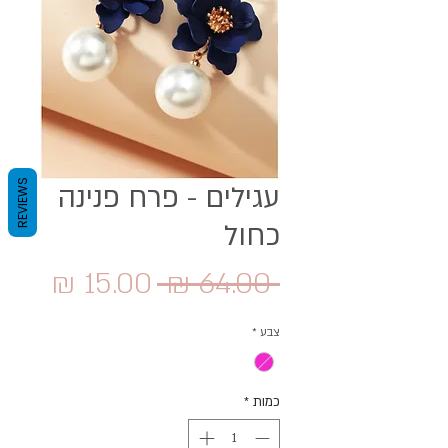
REVIEWS
עגילים - פרח פנינה
כחול
מחיר
מחיר
 ‏64.00 ‏₪ 
רגיל
מבצ
צבע
*
כמות
*