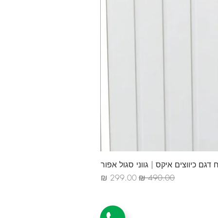
דגם כיווצים איקס | גווני סגול אפור
מחיר רגיל
מחיר מבצע