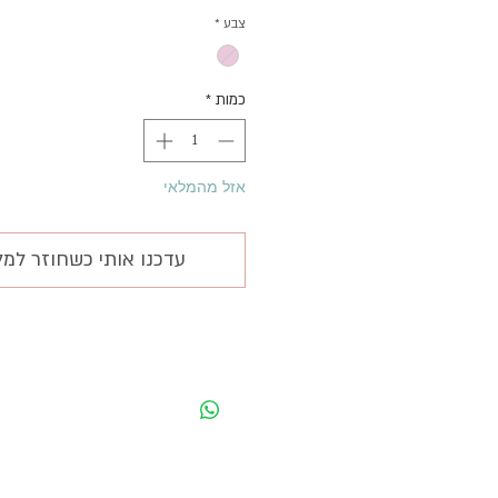
רגיל
צבע
*
כמות
*
אזל מהמלאי
עדכנו אותי כשחוזר למל
ע
בג
להת