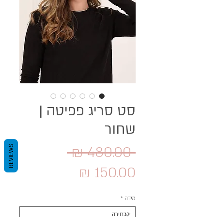
סט סריג פפיטה |
שחור
מחיר
 ‏480.00 ‏₪ 
REVIEWS
מחיר
רגיל
מבצע
מידה
*